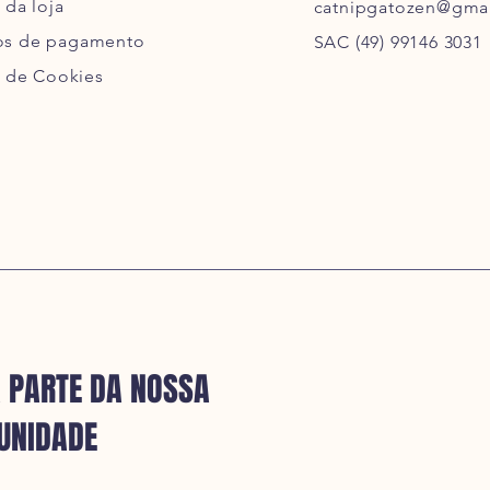
 da loja
catnipgatozen@gma
s de pagamento
SAC (49) 99146 3031
a de Cookies
 PARTE DA NOSSA
UNIDADE