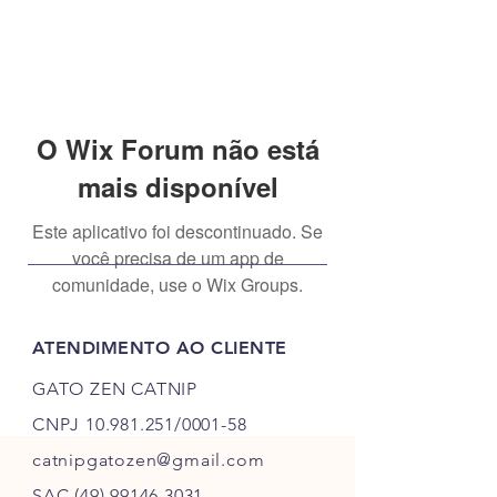
O Wix Forum não está
mais disponível
Este aplicativo foi descontinuado. Se
você precisa de um app de
comunidade, use o Wix Groups.
ATENDIMENTO AO CLIENTE
GATO ZEN CATNIP
CNPJ
10.981.251
/0001-58
catnipgatozen@gmail.com
SAC
(49) 99146 3031